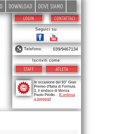
EO
DOWNLOAD
DOVE SIAMO
LOGIN
CONTATTACI
Seguici su:
telefono:
039/9467134
Iscriviti come:
STAFF
ATLETA
In occasione del 93° Gran
Premio d'Italia di Formula
1, il sindaco di Monza
Paolo Pilotto… [
Continua
a leggere
]