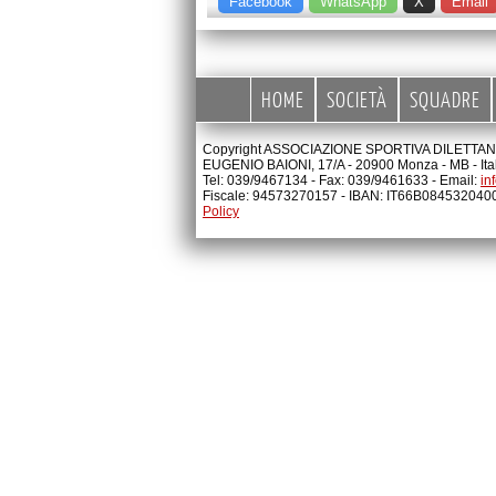
Facebook
WhatsApp
X
Email
HOME
SOCIETÀ
SQUADRE
Copyright ASSOCIAZIONE SPORTIVA DILETTANTI
EUGENIO BAIONI, 17/A - 20900 Monza - MB - Ita
Tel: 039/9467134 - Fax: 039/9461633 - Email:
in
Fiscale: 94573270157 - IBAN: IT66B08453204
Policy