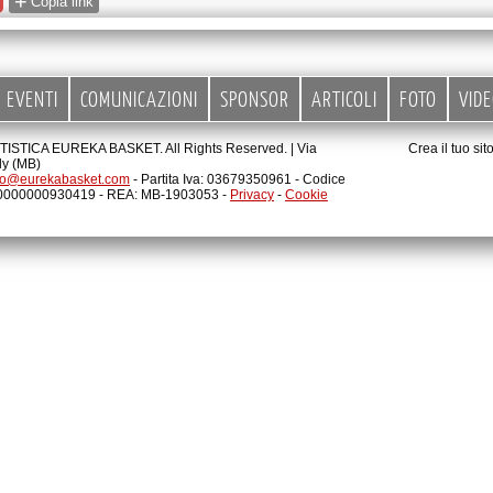
+
Copia link
EVENTI
COMUNICAZIONI
SPONSOR
ARTICOLI
FOTO
VID
STICA EUREKA BASKET. All Rights Reserved. |
Via
Crea il tuo si
ly (MB)
fo@eurekabasket.com
- Partita Iva: 03679350961 - Codice
00000000930419 - REA: MB-1903053 -
Privacy
-
Cookie