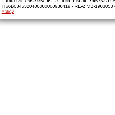
Partita Iva: 03679350961 - Codice Fiscale: 945732701
IT66B0845320400000000930419 - REA: MB-1903053 
Policy