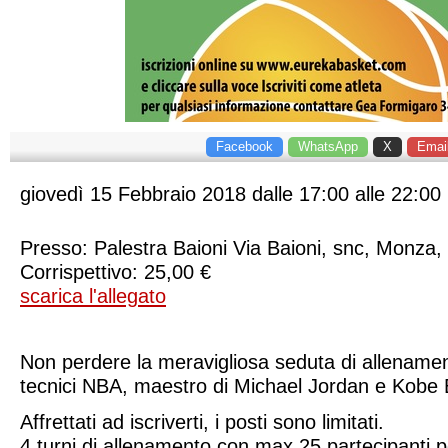
Facebook
WhatsApp
X
Emai
giovedì
15
Febbraio
2018
dalle 17:00 alle 22:00
Presso: ​
Palestra Baioni
Via Baioni, snc
,
Monza
,
Corrispettivo: 25,00 €
scarica l'allegato
Non perdere la meravigliosa seduta di allenamen
tecnici NBA, maestro di Michael Jordan e Kobe 
Affrettati ad iscriverti, i posti sono limitati.
4 turni di allenamento con max 25 partecipanti 