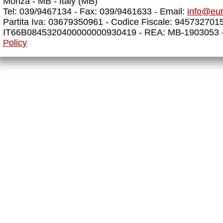
Monza - MB - Italy (MB)
Tel: 039/9467134 - Fax: 039/9461633 - Email:
info@eu
Partita Iva: 03679350961 - Codice Fiscale: 945732701
IT66B0845320400000000930419 - REA: MB-1903053 
Policy