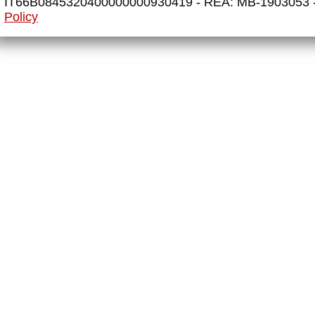
IT66B0845320400000000930419 - REA: MB-1903053 
Policy