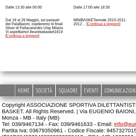
Dalle 13:30 alle 00:00
Dalle 17:00 alle 18:30
Dal 18 al 26 Maggio, sul parquet
MINIBASKETannate 2010-2011-
del PalaBaioni, ospiteremo le finali
2012… [
Continua a leggere
]
Silver di Pallacanestro Uisp Milano
Vi aspettiamo! #eurekabasket1819
[
Continua a leggere
]
HOME
SOCIETÀ
SQUADRE
EVENTI
COMUNICAZION
Copyright ASSOCIAZIONE SPORTIVA DILETTANTIS
BASKET. All Rights Reserved. |
Via EUGENIO BAIONI, 
Monza - MB - Italy (MB)
Tel: 039/9467134 - Fax: 039/9461633 - Email:
info@eu
Partita Iva: 03679350961 - Codice Fiscale: 945732701