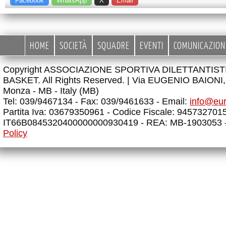
Facebook
WhatsApp
X
Email
HOME
SOCIETÀ
SQUADRE
EVENTI
COMUNICAZION
Copyright ASSOCIAZIONE SPORTIVA DILETTANTIS
BASKET. All Rights Reserved. |
Via EUGENIO BAIONI, 
Monza - MB - Italy (MB)
Tel: 039/9467134 - Fax: 039/9461633 - Email:
info@eu
Partita Iva: 03679350961 - Codice Fiscale: 945732701
IT66B0845320400000000930419 - REA: MB-1903053 
Policy