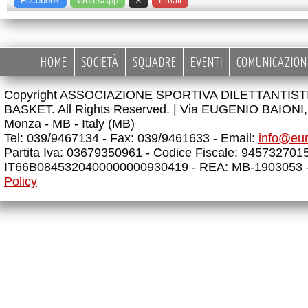
Facebook
WhatsApp
X
Email
HOME
SOCIETÀ
SQUADRE
EVENTI
COMUNICAZION
Copyright ASSOCIAZIONE SPORTIVA DILETTANTIS
BASKET. All Rights Reserved. |
Via EUGENIO BAIONI, 
Monza - MB - Italy (MB)
Tel: 039/9467134 - Fax: 039/9461633 - Email:
info@eu
Partita Iva: 03679350961 - Codice Fiscale: 945732701
IT66B0845320400000000930419 - REA: MB-1903053 
Policy