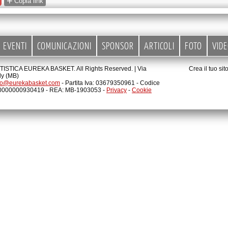
+
Copia link
EVENTI
COMUNICAZIONI
SPONSOR
ARTICOLI
FOTO
VID
STICA EUREKA BASKET. All Rights Reserved. |
Via
Crea il tuo si
ly (MB)
fo@eurekabasket.com
- Partita Iva: 03679350961 - Codice
00000000930419 - REA: MB-1903053 -
Privacy
-
Cookie