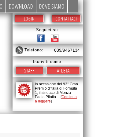
EO
DOWNLOAD
DOVE SIAMO
LOGIN
CONTATTACI
Seguici su:
telefono:
039/9467134
Iscriviti come:
STAFF
ATLETA
In occasione del 93° Gran
Premio d'Italia di Formula
1, il sindaco di Monza
Paolo Pilotto… [
Continua
a leggere
]