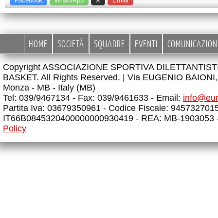
Facebook
WhatsApp
X
Email
HOME
SOCIETÀ
SQUADRE
EVENTI
COMUNICAZION
Copyright ASSOCIAZIONE SPORTIVA DILETTANTIS
BASKET. All Rights Reserved. |
Via EUGENIO BAIONI, 
Monza - MB - Italy (MB)
Tel: 039/9467134 - Fax: 039/9461633 - Email:
info@eu
Partita Iva: 03679350961 - Codice Fiscale: 945732701
IT66B0845320400000000930419 - REA: MB-1903053 
Policy