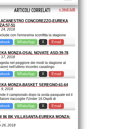
ARTICOLI CORRELATI
» Vedi tutti
LACANESTRO CONCOREZZO-EUREKA
A:57-51
e 24, 2018
nclude con l'ennesima sconfitta la stagione
2018 dell'Under 16 sul campo della rivale
ebook
WhatsApp
X
Email
acanestro…
EKA MONZA-OSAL NOVATE ASD:39-78
e 17, 2018
ngeda nel peggiore dei modi la stagione al
aioni nell'ultimo incontro casalingo
anno.Poco…
ebook
WhatsApp
X
Email
EKA MONZA-BASKET SEREGNO:61-64
e 9, 2018
nde il campionato dopo la sosta pasquale ed il
Baioni riaccoglie l'Under 16.Ospiti di
nata…
ebook
WhatsApp
X
Email
M 86 BK VILLASANTA-EUREKA MONZA:
6
 26, 2018