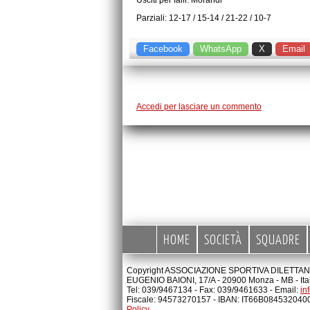
Usciti per falli: Morandi
Parziali: 12-17 / 15-14 / 21-22 / 10-7
Facebook
WhatsApp
X
Email
Accedi per lasciare un commento
HOME
SOCIETÀ
SQUADRE
Copyright ASSOCIAZIONE SPORTIVA DILETTANTI
EUGENIO BAIONI, 17/A - 20900 Monza - MB - Ita
Tel: 039/9467134 - Fax: 039/9461633 - Email:
in
Fiscale: 94573270157 - IBAN: IT66B08453204
Policy