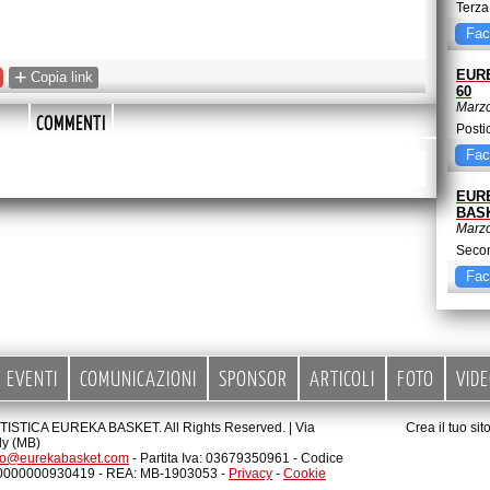
Terza
Villa
Fac
strap
+
EUR
Copia link
60
Marzo
COMMENTI
Posti
forma
Fac
anda
EUR
BAS
Marzo
Secon
nuova
Fac
vitto
EVENTI
COMUNICAZIONI
SPONSOR
ARTICOLI
FOTO
VID
STICA EUREKA BASKET. All Rights Reserved. |
Via
Crea il tuo si
ly (MB)
fo@eurekabasket.com
- Partita Iva: 03679350961 - Codice
00000000930419 - REA: MB-1903053 -
Privacy
-
Cookie