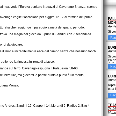
asalinga, vede l’Eureka ospitare i ragazzi di Cavenago Brianza, scontro
Cavenago coglie l’occasione per fuggire 12-17 al termine del primo
PAL
MONZ
April
on Eureka che raggiunge il pareggio a metà del quarto periodo.
Si co
ti trova una magia nel gioco da 3 punti di Sandini con 7 secondi da
2017/
Fac
Pall
ondi da giocare.
EUR
ce il ferro e incredibilmente esce dal campo senza che nessuno tocchi
April
Si co
Palab
a battendo la rimessa in zona di attacco.
dell'
Fac
infrange sul ferro, Cavenago espugna il PalaBaioni 58-60.
ne forzature, ma giocarsi le partite punto a punto è un merito,
EUR
April
Ripre
rdiana Monza.
pala-
gior
Fac
TEA
eno Andres, Sandini 15, Capponi 14, Morandi 5, Radice 2, Bau 4,
74-2
Marzo