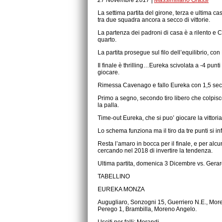
27 Novembre 2017 |
Massimiliano Grassi
La settima partita del girone, terza e ultima c
tra due squadra ancora a secco di vittorie.
La partenza dei padroni di casa è a rilento e 
quarto.
La partita prosegue sul filo dell’equilibrio, c
Il finale è thrilling…Eureka scivolata a -4 pun
giocare.
Rimessa Cavenago e fallo Eureka con 1,5 sec
Primo a segno, secondo tiro libero che colpis
la palla.
Time-out Eureka, che si puo’ giocare la vittori
Lo schema funziona ma il tiro da tre punti si 
Resta l’amaro in bocca per il finale, e per alcu
cercando nel 2018 di invertire la tendenza.
Ultima partita, domenica 3 Dicembre vs. Gera
TABELLINO
EUREKA MONZA
Augugliaro, Sonzogni 15, Guerriero N.E., Mor
Perego 1, Brambilla, Moreno Angelo.