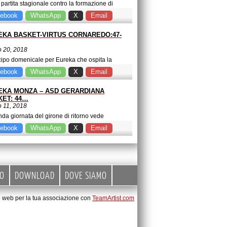
 partita stagionale contro la formazione di
santa e terza sconfitta per l'Eureka Monza.Lo
ebook
WhatsApp
X
Email
otere…
EKA BASKET-VIRTUS CORNAREDO:47-
 20, 2018
cipo domenicale per Eureka che ospita la
zione della Virtus Cornaredo.Nel girone di
ebook
WhatsApp
X
Email
ta,…
EKA MONZA – ASD GERARDIANA
KET: 44…
 11, 2018
da giornata del girone di ritorno vede
mente affrontarsi Eureka e Gerardiana.Due
ebook
WhatsApp
X
Email
rie per…
EO
DOWNLOAD
DOVE SIAMO
to web per la tua associazione con
TeamArtist.com