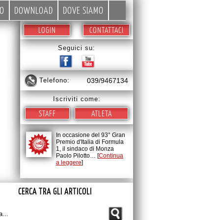
EO
DOWNLOAD
DOVE SIAMO
LOGIN
CONTATTACI
Seguici su:
telefono:
039/9467134
Iscriviti come:
STAFF
ATLETA
In occasione del 93° Gran
Premio d'Italia di Formula
1, il sindaco di Monza
Paolo Pilotto… [
Continua
a leggere
]
CERCA TRA GLI ARTICOLI