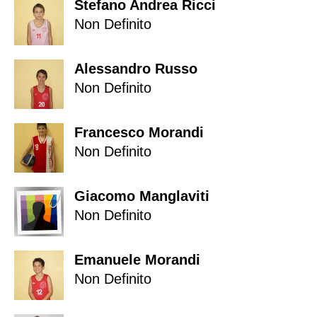
Stefano Andrea Ricci
Non Definito
Alessandro Russo
Non Definito
Francesco Morandi
Non Definito
Giacomo Manglaviti
Non Definito
Emanuele Morandi
Non Definito