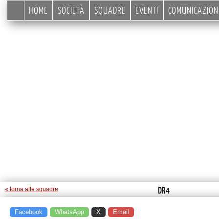
HOME
SOCIETÀ
SQUADRE
EVENTI
COMUNICAZION
DR4
« torna alle squadre
Facebook
WhatsApp
X
Email