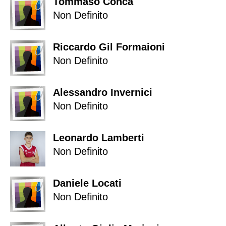
Tommaso Conca
Non Definito
Riccardo Gil Formaioni
Non Definito
Alessandro Invernici
Non Definito
Leonardo Lamberti
Non Definito
Daniele Locati
Non Definito