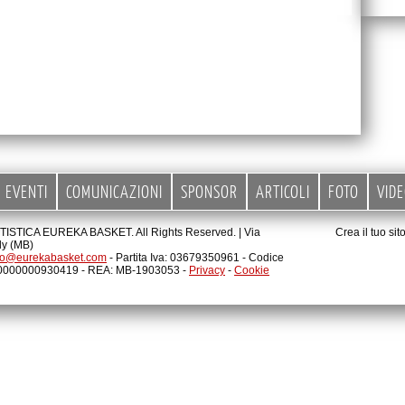
EVENTI
COMUNICAZIONI
SPONSOR
ARTICOLI
FOTO
VID
STICA EUREKA BASKET. All Rights Reserved. |
Via
Crea il tuo si
ly (MB)
fo@eurekabasket.com
- Partita Iva: 03679350961 - Codice
00000000930419 - REA: MB-1903053 -
Privacy
-
Cookie