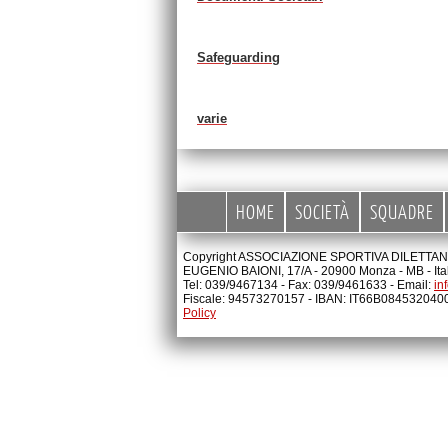
Safeguarding
varie
HOME
SOCIETÀ
SQUADRE
Copyright ASSOCIAZIONE SPORTIVA DILETTANTI
EUGENIO BAIONI, 17/A - 20900 Monza - MB - Ita
Tel: 039/9467134 - Fax: 039/9461633 - Email:
in
Fiscale: 94573270157 - IBAN: IT66B08453204
Policy