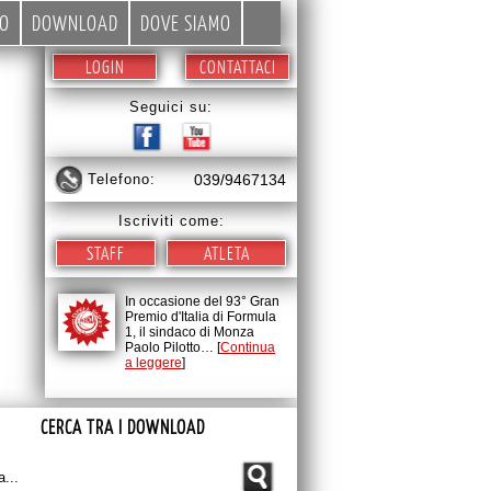
EO
DOWNLOAD
DOVE SIAMO
LOGIN
CONTATTACI
Seguici su:
telefono:
039/9467134
Iscriviti come:
STAFF
ATLETA
In occasione del 93° Gran
Premio d'Italia di Formula
1, il sindaco di Monza
Paolo Pilotto… [
Continua
a leggere
]
CERCA TRA I DOWNLOAD