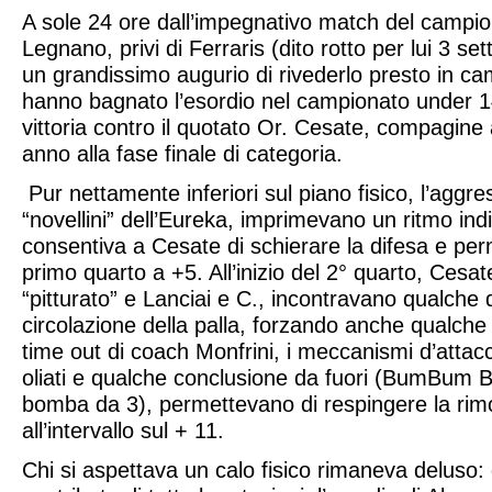
A sole 24 ore dall’impegnativo match del campi
Legnano, privi di Ferraris (dito rotto per lui 3 se
un grandissimo augurio di rivederlo presto in c
hanno bagnato l’esordio nel campionato under 
vittoria contro il quotato Or. Cesate, compagine
anno alla fase finale di categoria.
Pur nettamente inferiori sul piano fisico, l’aggres
“novellini” dell’Eureka, imprimevano un ritmo in
consentiva a Cesate di schierare la difesa e perm
primo quarto a +5. All’inizio del 2° quarto, Cesat
“pitturato” e Lanciai e C., incontravano qualche di
circolazione della palla, forzando anche qualche
time out di coach Monfrini, i meccanismi d’atta
oliati e qualche conclusione da fuori (BumBum 
bomba da 3), permettevano di respingere la rimo
all’intervallo sul + 11.
Chi si aspettava un calo fisico rimaneva deluso: 