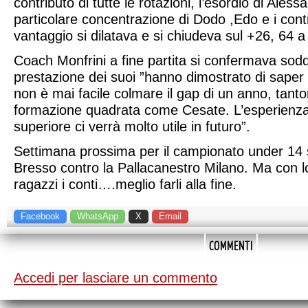
contributo di tutte le rotazioni, l’esordio di Ales
particolare concentrazione di Dodo ,Edo e i contro
vantaggio si dilatava e si chiudeva sul +26, 64 a
Coach Monfrini a fine partita si confermava soddi
prestazione dei suoi ”hanno dimostrato di saper l
non è mai facile colmare il gap di un anno, tan
formazione quadrata come Cesate. L’esperienza
superiore ci verrà molto utile in futuro”.
Settimana prossima per il campionato under 14 sf
Bresso contro la Pallacanestro Milano. Ma con lo 
ragazzi i conti….meglio farli alla fine.
Facebook
WhatsApp
X
Email
COMMENTI
Accedi per lasciare un commento