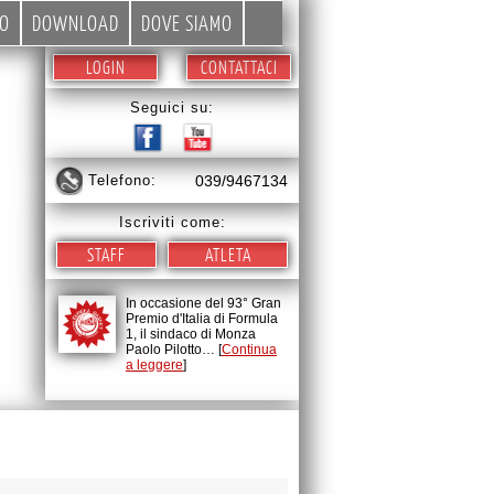
EO
DOWNLOAD
DOVE SIAMO
LOGIN
CONTATTACI
Seguici su:
telefono:
039/9467134
Iscriviti come:
STAFF
ATLETA
In occasione del 93° Gran
Premio d'Italia di Formula
1, il sindaco di Monza
Paolo Pilotto… [
Continua
a leggere
]