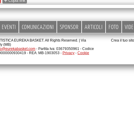
+
Copia link
EVENTI
COMUNICAZIONI
SPONSOR
ARTICOLI
FOTO
VID
STICA EUREKA BASKET. All Rights Reserved. |
Via
Crea il tuo si
ly (MB)
fo@eurekabasket.com
- Partita Iva: 03679350961 - Codice
00000000930419 - REA: MB-1903053 -
Privacy
-
Cookie