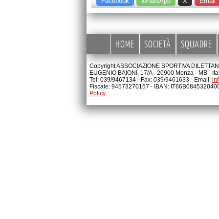
Facebook
WhatsApp
X
Email
HOME
SOCIETÀ
SQUADRE
Copyright ASSOCIAZIONE SPORTIVA DILETTANTI
EUGENIO BAIONI, 17/A - 20900 Monza - MB - Ita
Tel: 039/9467134 - Fax: 039/9461633 - Email:
in
Fiscale: 94573270157 - IBAN: IT66B08453204
Policy