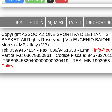
Facebook
WhatsApp
X
Email
HOME
SOCIETÀ
SQUADRE
EVENTI
COMUNICAZION
Copyright ASSOCIAZIONE SPORTIVA DILETTANTIS
BASKET. All Rights Reserved. |
Via EUGENIO BAIONI, 
Monza - MB - Italy (MB)
Tel: 039/9467134 - Fax: 039/9461633 - Email:
info@eu
Partita Iva: 03679350961 - Codice Fiscale: 945732701
IT66B0845320400000000930419 - REA: MB-1903053 
Policy