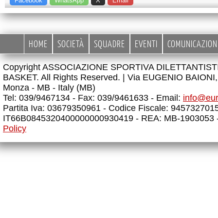
Facebook
WhatsApp
X
Email
HOME
SOCIETÀ
SQUADRE
EVENTI
COMUNICAZION
Copyright ASSOCIAZIONE SPORTIVA DILETTANTIS
BASKET. All Rights Reserved. |
Via EUGENIO BAIONI, 
Monza - MB - Italy (MB)
Tel: 039/9467134 - Fax: 039/9461633 - Email:
info@eu
Partita Iva: 03679350961 - Codice Fiscale: 945732701
IT66B0845320400000000930419 - REA: MB-1903053 
Policy