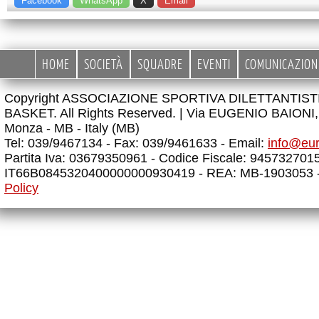
Facebook
WhatsApp
X
Email
HOME
SOCIETÀ
SQUADRE
EVENTI
COMUNICAZION
Copyright ASSOCIAZIONE SPORTIVA DILETTANTIS
BASKET. All Rights Reserved. |
Via EUGENIO BAIONI, 
Monza - MB - Italy (MB)
Tel: 039/9467134 - Fax: 039/9461633 - Email:
info@eu
Partita Iva: 03679350961 - Codice Fiscale: 945732701
IT66B0845320400000000930419 - REA: MB-1903053 
Policy