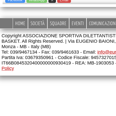
Facebook
WhatsApp
X
Email
HOME
SOCIETÀ
SQUADRE
EVENTI
COMUNICAZION
Copyright ASSOCIAZIONE SPORTIVA DILETTANTIS
BASKET. All Rights Reserved. |
Via EUGENIO BAIONI, 
Monza - MB - Italy (MB)
Tel: 039/9467134 - Fax: 039/9461633 - Email:
info@eu
Partita Iva: 03679350961 - Codice Fiscale: 945732701
IT66B0845320400000000930419 - REA: MB-1903053 
Policy