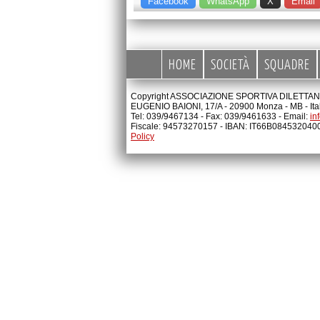
Facebook
WhatsApp
X
Email
HOME
SOCIETÀ
SQUADRE
Copyright ASSOCIAZIONE SPORTIVA DILETTANTI
EUGENIO BAIONI, 17/A - 20900 Monza - MB - Ita
Tel: 039/9467134 - Fax: 039/9461633 - Email:
in
Fiscale: 94573270157 - IBAN: IT66B08453204
Policy