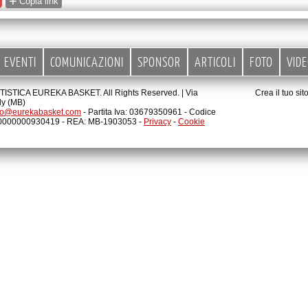
+
Copia link
EVENTI
COMUNICAZIONI
SPONSOR
ARTICOLI
FOTO
VID
STICA EUREKA BASKET. All Rights Reserved. |
Via
Crea il tuo si
ly (MB)
fo@eurekabasket.com
- Partita Iva: 03679350961 - Codice
00000000930419 - REA: MB-1903053 -
Privacy
-
Cookie