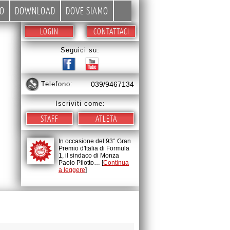
EO
DOWNLOAD
DOVE SIAMO
LOGIN
CONTATTACI
Seguici su:
telefono:
039/9467134
Iscriviti come:
STAFF
ATLETA
In occasione del 93° Gran
Premio d'Italia di Formula
1, il sindaco di Monza
Paolo Pilotto… [
Continua
a leggere
]