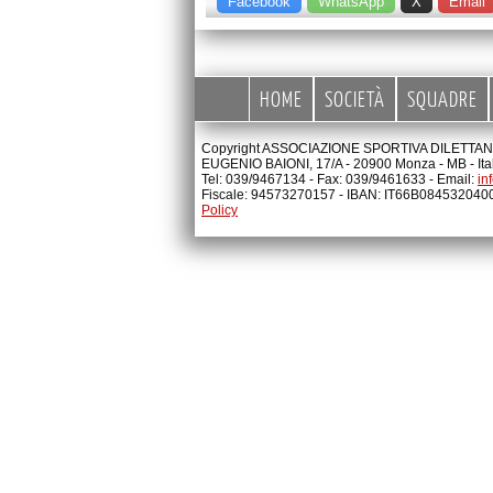
Facebook
WhatsApp
X
Email
HOME
SOCIETÀ
SQUADRE
Copyright ASSOCIAZIONE SPORTIVA DILETTANTI
EUGENIO BAIONI, 17/A - 20900 Monza - MB - Ita
Tel: 039/9467134 - Fax: 039/9461633 - Email:
in
Fiscale: 94573270157 - IBAN: IT66B08453204
Policy