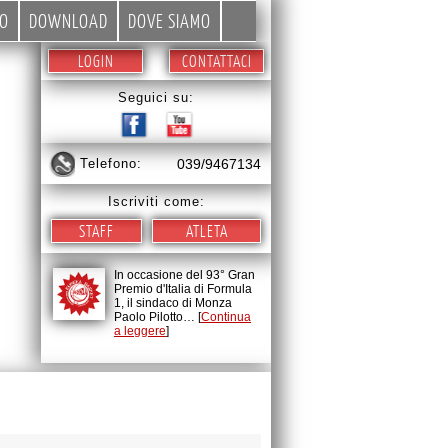
EO
DOWNLOAD
DOVE SIAMO
LOGIN
CONTATTACI
Seguici su:
telefono:
039/9467134
Iscriviti come:
STAFF
ATLETA
In occasione del 93° Gran
Premio d'Italia di Formula
1, il sindaco di Monza
Paolo Pilotto… [
Continua
a leggere
]