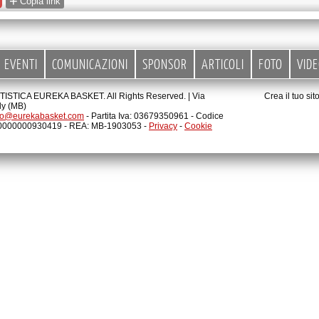
+
Copia link
EVENTI
COMUNICAZIONI
SPONSOR
ARTICOLI
FOTO
VID
STICA EUREKA BASKET. All Rights Reserved. |
Via
Crea il tuo si
ly (MB)
fo@eurekabasket.com
- Partita Iva: 03679350961 - Codice
00000000930419 - REA: MB-1903053 -
Privacy
-
Cookie