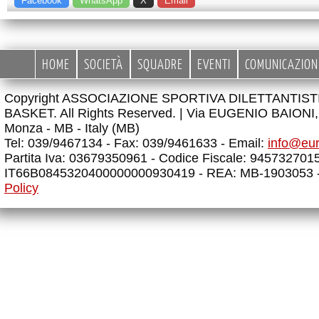
Facebook
WhatsApp
X
Email
HOME
SOCIETÀ
SQUADRE
EVENTI
COMUNICAZION
Copyright ASSOCIAZIONE SPORTIVA DILETTANTIS
BASKET. All Rights Reserved. |
Via EUGENIO BAIONI, 
Monza - MB - Italy (MB)
Tel: 039/9467134 - Fax: 039/9461633 - Email:
info@eu
Partita Iva: 03679350961 - Codice Fiscale: 945732701
IT66B0845320400000000930419 - REA: MB-1903053 
Policy