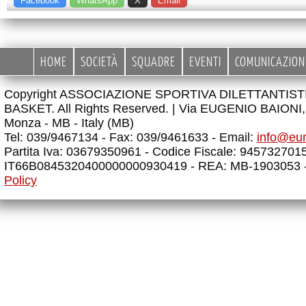
Facebook
WhatsApp
X
Email
HOME
SOCIETÀ
SQUADRE
EVENTI
COMUNICAZION
Copyright ASSOCIAZIONE SPORTIVA DILETTANTIS
BASKET. All Rights Reserved. |
Via EUGENIO BAIONI, 
Monza - MB - Italy (MB)
Tel: 039/9467134 - Fax: 039/9461633 - Email:
info@eu
Partita Iva: 03679350961 - Codice Fiscale: 945732701
IT66B0845320400000000930419 - REA: MB-1903053 
Policy