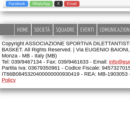
Facebook
WhatsApp
X
Email
HOME
SOCIETÀ
SQUADRE
EVENTI
COMUNICAZION
Copyright ASSOCIAZIONE SPORTIVA DILETTANTIS
BASKET. All Rights Reserved. |
Via EUGENIO BAIONI, 
Monza - MB - Italy (MB)
Tel: 039/9467134 - Fax: 039/9461633 - Email:
info@eu
Partita Iva: 03679350961 - Codice Fiscale: 945732701
IT66B0845320400000000930419 - REA: MB-1903053 
Policy