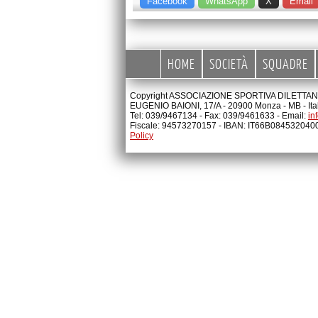
Facebook
WhatsApp
X
Email
HOME
SOCIETÀ
SQUADRE
Copyright ASSOCIAZIONE SPORTIVA DILETTANTI
EUGENIO BAIONI, 17/A - 20900 Monza - MB - Ita
Tel: 039/9467134 - Fax: 039/9461633 - Email:
in
Fiscale: 94573270157 - IBAN: IT66B08453204
Policy