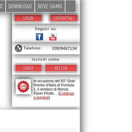
EO
DOWNLOAD
DOVE SIAMO
LOGIN
CONTATTACI
Seguici su:
telefono:
039/9467134
Iscriviti come:
STAFF
ATLETA
In occasione del 93° Gran
Premio d'Italia di Formula
1, il sindaco di Monza
Paolo Pilotto… [
Continua
a leggere
]