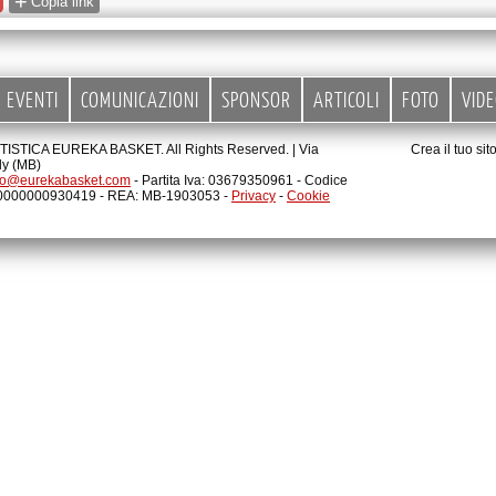
+
Copia link
EVENTI
COMUNICAZIONI
SPONSOR
ARTICOLI
FOTO
VID
STICA EUREKA BASKET. All Rights Reserved. |
Via
Crea il tuo si
ly (MB)
fo@eurekabasket.com
- Partita Iva: 03679350961 - Codice
00000000930419 - REA: MB-1903053 -
Privacy
-
Cookie