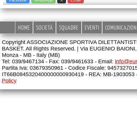
Facebook
WhatsApp
X
Email
HOME
SOCIETÀ
SQUADRE
EVENTI
COMUNICAZION
Copyright ASSOCIAZIONE SPORTIVA DILETTANTIS
BASKET. All Rights Reserved. |
Via EUGENIO BAIONI, 
Monza - MB - Italy (MB)
Tel: 039/9467134 - Fax: 039/9461633 - Email:
info@eu
Partita Iva: 03679350961 - Codice Fiscale: 945732701
IT66B0845320400000000930419 - REA: MB-1903053 
Policy