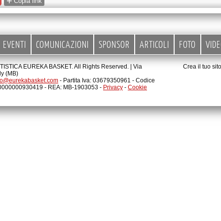
+
Copia link
EVENTI
COMUNICAZIONI
SPONSOR
ARTICOLI
FOTO
VID
STICA EUREKA BASKET. All Rights Reserved. |
Via
Crea il tuo si
ly (MB)
fo@eurekabasket.com
- Partita Iva: 03679350961 - Codice
00000000930419 - REA: MB-1903053 -
Privacy
-
Cookie