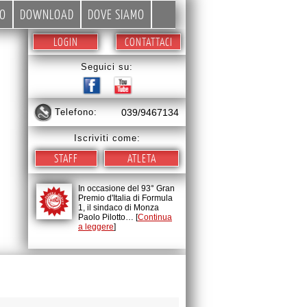
EO
DOWNLOAD
DOVE SIAMO
LOGIN
CONTATTACI
Seguici su:
telefono:
039/9467134
Iscriviti come:
STAFF
ATLETA
In occasione del 93° Gran
Premio d'Italia di Formula
1, il sindaco di Monza
Paolo Pilotto… [
Continua
a leggere
]