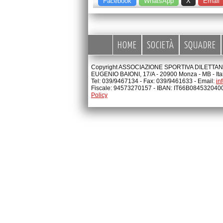
Facebook
WhatsApp
X
Email
HOME
SOCIETÀ
SQUADRE
Copyright ASSOCIAZIONE SPORTIVA DILETTANTI
EUGENIO BAIONI, 17/A - 20900 Monza - MB - Ita
Tel: 039/9467134 - Fax: 039/9461633 - Email:
in
Fiscale: 94573270157 - IBAN: IT66B08453204
Policy