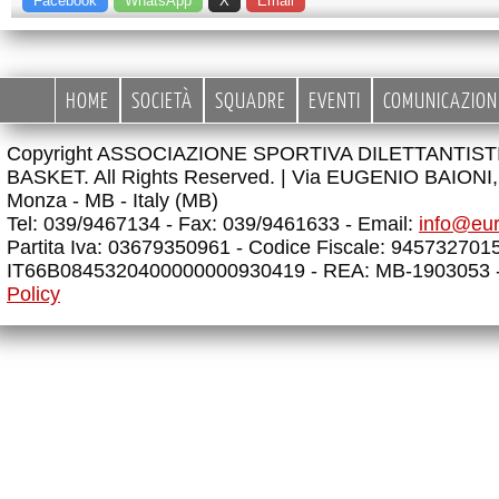
Facebook
WhatsApp
X
Email
HOME
SOCIETÀ
SQUADRE
EVENTI
COMUNICAZION
Copyright ASSOCIAZIONE SPORTIVA DILETTANTIS
BASKET. All Rights Reserved. |
Via EUGENIO BAIONI, 
Monza - MB - Italy (MB)
Tel: 039/9467134 - Fax: 039/9461633 - Email:
info@eu
Partita Iva: 03679350961 - Codice Fiscale: 945732701
IT66B0845320400000000930419 - REA: MB-1903053 
Policy