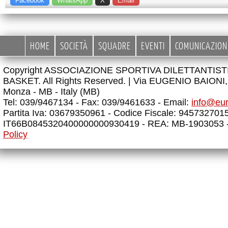
Facebook
WhatsApp
X
Email
HOME
SOCIETÀ
SQUADRE
EVENTI
COMUNICAZION
Copyright ASSOCIAZIONE SPORTIVA DILETTANTIS
BASKET. All Rights Reserved. |
Via EUGENIO BAIONI, 
Monza - MB - Italy (MB)
Tel: 039/9467134 - Fax: 039/9461633 - Email:
info@eu
Partita Iva: 03679350961 - Codice Fiscale: 945732701
IT66B0845320400000000930419 - REA: MB-1903053 
Policy