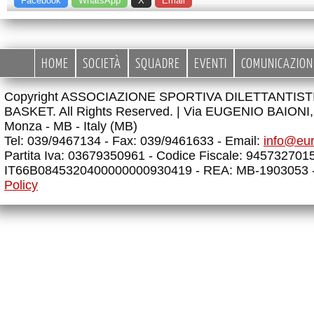
Facebook
WhatsApp
X
Email
HOME
SOCIETÀ
SQUADRE
EVENTI
COMUNICAZION
Copyright ASSOCIAZIONE SPORTIVA DILETTANTIS
BASKET. All Rights Reserved. |
Via EUGENIO BAIONI, 
Monza - MB - Italy (MB)
Tel: 039/9467134 - Fax: 039/9461633 - Email:
info@eu
Partita Iva: 03679350961 - Codice Fiscale: 945732701
IT66B0845320400000000930419 - REA: MB-1903053 
Policy