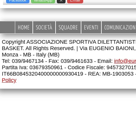
Facebook
WhatsApp
X
Email
HOME
SOCIETÀ
SQUADRE
EVENTI
COMUNICAZION
Copyright ASSOCIAZIONE SPORTIVA DILETTANTIS
BASKET. All Rights Reserved. |
Via EUGENIO BAIONI, 
Monza - MB - Italy (MB)
Tel: 039/9467134 - Fax: 039/9461633 - Email:
info@eu
Partita Iva: 03679350961 - Codice Fiscale: 945732701
IT66B0845320400000000930419 - REA: MB-1903053 
Policy