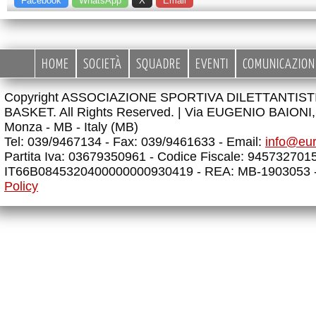
Facebook
WhatsApp
X
Email
HOME
SOCIETÀ
SQUADRE
EVENTI
COMUNICAZION
Copyright ASSOCIAZIONE SPORTIVA DILETTANTIS
BASKET. All Rights Reserved. |
Via EUGENIO BAIONI, 
Monza - MB - Italy (MB)
Tel: 039/9467134 - Fax: 039/9461633 - Email:
info@eu
Partita Iva: 03679350961 - Codice Fiscale: 945732701
IT66B0845320400000000930419 - REA: MB-1903053 
Policy