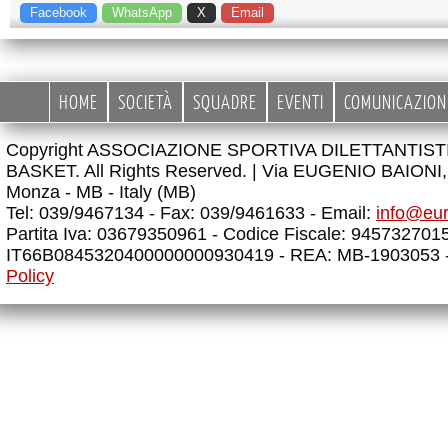
Facebook
WhatsApp
X
Email
HOME
SOCIETÀ
SQUADRE
EVENTI
COMUNICAZION
Copyright ASSOCIAZIONE SPORTIVA DILETTANTIS
BASKET. All Rights Reserved. |
Via EUGENIO BAIONI, 
Monza - MB - Italy (MB)
Tel: 039/9467134 - Fax: 039/9461633 - Email:
info@eu
Partita Iva: 03679350961 - Codice Fiscale: 945732701
IT66B0845320400000000930419 - REA: MB-1903053 
Policy