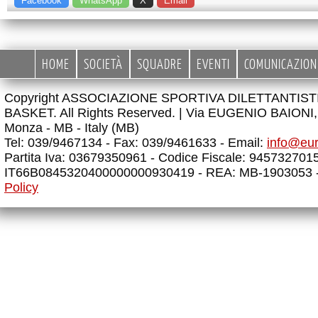
Facebook
WhatsApp
X
Email
HOME
SOCIETÀ
SQUADRE
EVENTI
COMUNICAZION
Copyright ASSOCIAZIONE SPORTIVA DILETTANTIS
BASKET. All Rights Reserved. |
Via EUGENIO BAIONI, 
Monza - MB - Italy (MB)
Tel: 039/9467134 - Fax: 039/9461633 - Email:
info@eu
Partita Iva: 03679350961 - Codice Fiscale: 945732701
IT66B0845320400000000930419 - REA: MB-1903053 
Policy