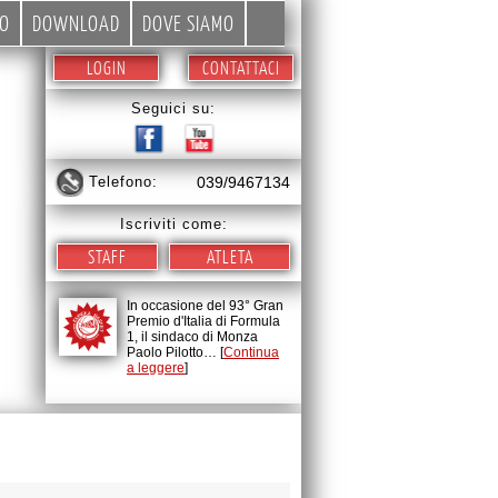
EO
DOWNLOAD
DOVE SIAMO
LOGIN
CONTATTACI
Seguici su:
telefono:
039/9467134
Iscriviti come:
STAFF
ATLETA
In occasione del 93° Gran
Premio d'Italia di Formula
1, il sindaco di Monza
Paolo Pilotto… [
Continua
a leggere
]