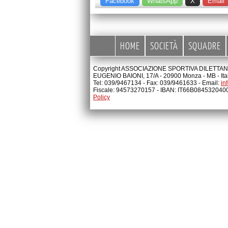
Facebook
WhatsApp
X
Email
HOME
SOCIETÀ
SQUADRE
Copyright ASSOCIAZIONE SPORTIVA DILETTANTI
EUGENIO BAIONI, 17/A - 20900 Monza - MB - Ita
Tel: 039/9467134 - Fax: 039/9461633 - Email:
in
Fiscale: 94573270157 - IBAN: IT66B08453204
Policy