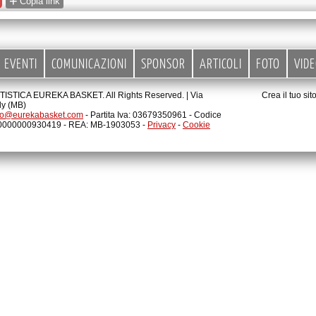
+
Copia link
EVENTI
COMUNICAZIONI
SPONSOR
ARTICOLI
FOTO
VID
STICA EUREKA BASKET. All Rights Reserved. |
Via
Crea il tuo si
ly (MB)
fo@eurekabasket.com
- Partita Iva: 03679350961 - Codice
00000000930419 - REA: MB-1903053 -
Privacy
-
Cookie