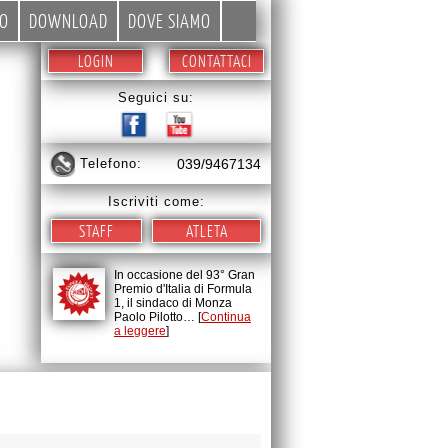
EO
DOWNLOAD
DOVE SIAMO
LOGIN
CONTATTACI
Seguici su:
telefono:
039/9467134
Iscriviti come:
STAFF
ATLETA
In occasione del 93° Gran
Premio d'Italia di Formula
1, il sindaco di Monza
Paolo Pilotto… [
Continua
a leggere
]