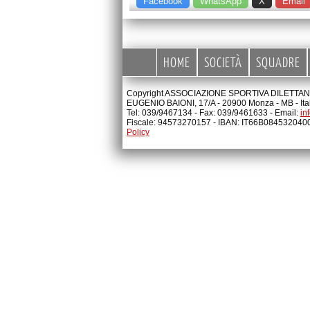
Facebook
WhatsApp
X
Email
HOME
SOCIETÀ
SQUADRE
Copyright ASSOCIAZIONE SPORTIVA DILETTANTI
EUGENIO BAIONI, 17/A - 20900 Monza - MB - Ita
Tel: 039/9467134 - Fax: 039/9461633 - Email:
in
Fiscale: 94573270157 - IBAN: IT66B08453204
Policy