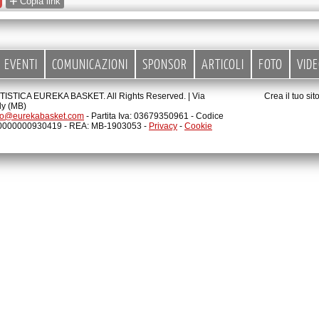
+
Copia link
EVENTI
COMUNICAZIONI
SPONSOR
ARTICOLI
FOTO
VID
STICA EUREKA BASKET. All Rights Reserved. |
Via
Crea il tuo si
ly (MB)
fo@eurekabasket.com
- Partita Iva: 03679350961 - Codice
00000000930419 - REA: MB-1903053 -
Privacy
-
Cookie