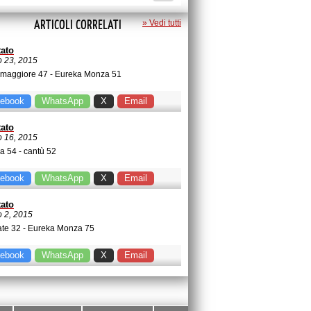
ARTICOLI CORRELATI
» Vedi tutti
tato
 23, 2015
 maggiore 47 - Eureka Monza 51
ebook
WhatsApp
X
Email
tato
 16, 2015
a 54 - cantù 52
ebook
WhatsApp
X
Email
tato
 2, 2015
te 32 - Eureka Monza 75
ebook
WhatsApp
X
Email