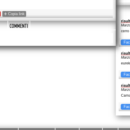
+
Copia link
risul
COMMENTI
Marzo
cerro
Fac
risul
Marzo
eurek
Fac
risul
Marzo
Carna
Fac