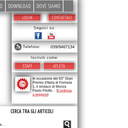
EO
DOWNLOAD
DOVE SIAMO
LOGIN
CONTATTACI
Seguici su:
telefono:
039/9467134
Iscriviti come:
STAFF
ATLETA
In occasione del 93° Gran
Premio d'Italia di Formula
1, il sindaco di Monza
Paolo Pilotto… [
Continua
a leggere
]
CERCA TRA GLI ARTICOLI