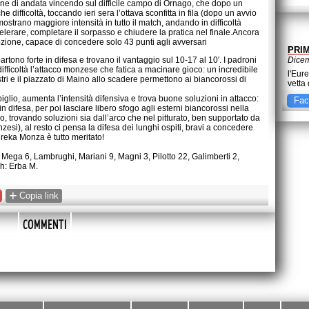
ne di andata vincendo sul difficile campo di Ornago, che dopo un
 difficoltà, toccando ieri sera l’ottava sconfitta in fila (dopo un avvio
ostrano maggiore intensità in tutto il match, andando in difficoltà
lerare, completare il sorpasso e chiudere la pratica nel finale.Ancora
ozione, capace di concedere solo 43 punti agli avversari
PRIM
partono forte in difesa e trovano il vantaggio sul 10-17 al 10′. I padroni
Dicem
difficoltà l’attacco monzese che fatica a macinare gioco: un incredibile
l'Eur
stri e il piazzato di Maino allo scadere permettono ai biancorossi di
vetta 
glio, aumenta l’intensità difensiva e trova buone soluzioni in attacco:
Fac
n difesa, per poi lasciare libero sfogo agli esterni biancorossi nella
, trovando soluzioni sia dall’arco che nel pitturato, ben supportato da
zesi), al resto ci pensa la difesa dei lunghi ospiti, bravi a concedere
Eureka Monza è tutto meritato!
ega 6, Lambrughi, Mariani 9, Magni 3, Pilotto 22, Galimberti 2,
ch: Erba M.
+
Copia link
COMMENTI