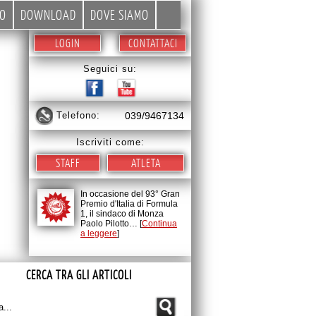
EO
DOWNLOAD
DOVE SIAMO
LOGIN
CONTATTACI
Seguici su:
telefono:
039/9467134
Iscriviti come:
STAFF
ATLETA
In occasione del 93° Gran
Premio d'Italia di Formula
1, il sindaco di Monza
Paolo Pilotto… [
Continua
a leggere
]
CERCA TRA GLI ARTICOLI