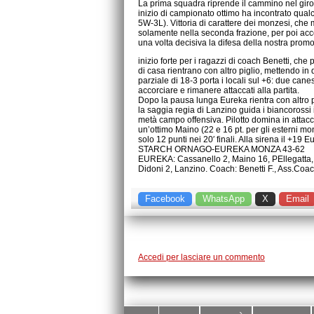
La prima squadra riprende il cammino nel giro
inizio di campionato ottimo ha incontrato qualche
5W-3L). Vittoria di carattere dei monzesi, che m
solamente nella seconda frazione, per poi acce
una volta decisiva la difesa della nostra prom
inizio forte per i ragazzi di coach Benetti, che 
di casa rientrano con altro piglio, mettendo in 
parziale di 18-3 porta i locali sul +6: due cane
accorciare e rimanere attaccati alla partita.
Dopo la pausa lunga Eureka rientra con altro pi
la saggia regia di Lanzino guida i biancorossi i
metà campo offensiva. Pilotto domina in attacco
un’ottimo Maino (22 e 16 pt. per gli esterni mon
solo 12 punti nei 20′ finali. Alla sirena il +19 
STARCH ORNAGO-EUREKA MONZA 43-62
EUREKA: Cassanello 2, Maino 16, PEllegatta, M
Didoni 2, Lanzino. Coach: Benetti F., Ass.Coa
Facebook
WhatsApp
X
Email
Accedi per lasciare un commento