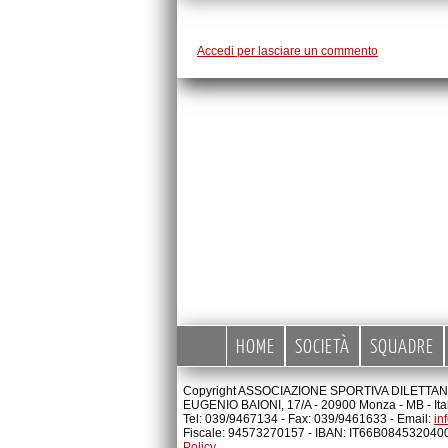
Accedi per lasciare un commento
HOME
SOCIETÀ
SQUADRE
Copyright ASSOCIAZIONE SPORTIVA DILETTANTI
EUGENIO BAIONI, 17/A - 20900 Monza - MB - Ita
Tel: 039/9467134 - Fax: 039/9461633 - Email:
in
Fiscale: 94573270157 - IBAN: IT66B08453204
Policy