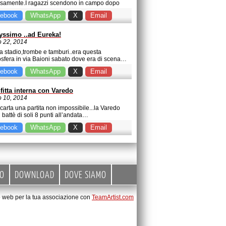
samente.I ragazzi scendono in campo dopo
…
ebook
WhatsApp
X
Email
yssimo ..ad Eureka!
 22, 2014
da stadio,trombe e tamburi..era questa
osfera in via Baioni sabato dove era di scena…
ebook
WhatsApp
X
Email
fitta interna con Varedo
 10, 2014
 carta una partita non impossibile...la Varedo
 battè di soli 8 punti all’andata…
ebook
WhatsApp
X
Email
EO
DOWNLOAD
DOVE SIAMO
to web per la tua associazione con
TeamArtist.com