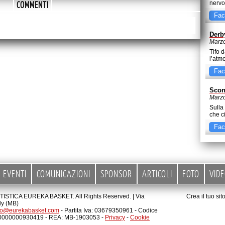
COMMENTI
nervo
aver
Fac
Derb
Marzo
Tifo 
l’atm
Fac
Scon
Marzo
Sulla
che ci
Fac
EVENTI
COMUNICAZIONI
SPONSOR
ARTICOLI
FOTO
VID
STICA EUREKA BASKET. All Rights Reserved. |
Via
Crea il tuo si
ly (MB)
fo@eurekabasket.com
- Partita Iva: 03679350961 - Codice
00000000930419 - REA: MB-1903053 -
Privacy
-
Cookie