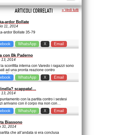
ARTICOLI CORRELATI
» Vedi tutti
ka-ardor Bollate
o 11, 2014
a-ardor Bollate 35-79
ebook
WhatsApp
X
Email
ca con Bk Paderno
e 13, 2014
la sconfitta interna con Varedo i ragazzi sono
ati ad una pronta reazione contro
rno.Fischio…
ebook
WhatsApp
X
Email
inella? scappata!…
e 13, 2014
ppuntamento con la partita contro i sestesi
zi arrivano con il corpo ma non con…
ebook
WhatsApp
X
Email
uta Biassono
 31, 2014
partita che all’andata si era conclusa