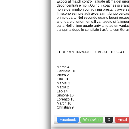
Eccoci al match contro l’attuale ultima del gir
deconcentrati e molli.Quindi i coaches si erano 
non è dei migliori contro i più prestanti avver
finiscono sempre agli avversari…lungo cercasi
primo quarto.Nel secondo quarto buoni recuperi 
allungare ulteriormente.Il vantaggio si fa impo
palla.Nell’ultimo quarto arriviamo ad un vantagg
tranquilla dopo le concitate trasferte con Gera
EUREKA MONZA-PALL. CABIATE 100 – 41
Marco 4
Gabriele 10
Pietro 2
Edo 13
Markel 2
Mattia 2
Leo 14
Simone 16
Lorenzo 18
Martin 10
Christian 9
Facebook
WhatsApp
X
Email