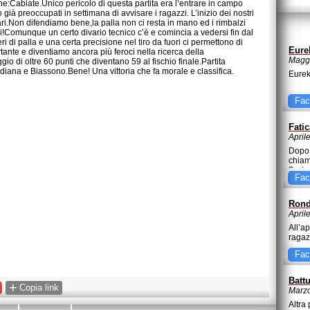
one:Cabiate.Unico pericolo di questa partita era l’entrare in campo
già preoccupati in settimana di avvisare i ragazzi. L’inizio dei nostri
sari.Non difendiamo bene,la palla non ci resta in mano ed i rimbalzi
!Comunque un certo divario tecnico c’è e comincia a vedersi fin dal
di palla e una certa precisione nel tiro da fuori ci permettono di
Eure
rtante e diventiamo ancora più feroci nella ricerca della
Maggi
io di oltre 60 punti che diventano 59 al fischio finale.Partita
rdiana e Biassono.Bene! Una vittoria che fa morale e classifica.
Eurek
Fac
Fati
April
Dopo 
chiam
Pade
Fac
Rond
April
All’a
ragaz
Fac
Batt
+
Copia link
Marzo
Altra 