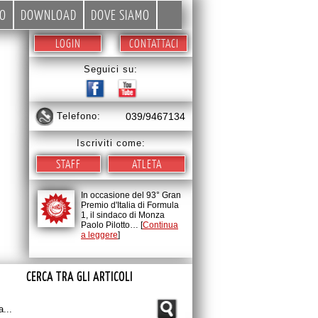
EO
DOWNLOAD
DOVE SIAMO
LOGIN
CONTATTACI
Seguici su:
telefono:
039/9467134
Iscriviti come:
STAFF
ATLETA
In occasione del 93° Gran
Premio d'Italia di Formula
1, il sindaco di Monza
Paolo Pilotto… [
Continua
a leggere
]
CERCA TRA GLI ARTICOLI